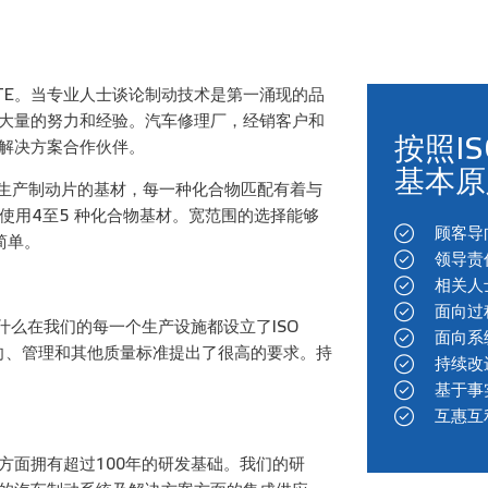
TE。当专业人士谈论制动技术是第一涌现的品
了大量的努力和经验。汽车修理厂，经销客户和
按照IS
统解决方案合作伙伴。
基本原
为生产制动片的基材，每一种化合物匹配有着与
使用4至5 种化合物基材。宽范围的选择能够
顾客导
简单。
领导责
相关人
面向过
什么在我们的每一个生产设施都设立了ISO
面向系
导向、管理和其他质量标准提出了很高的要求。持
持续改
基于事
互惠互
方面拥有超过100年的研发基础。我们的研