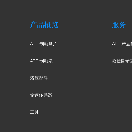
产品概览
服务
ATE 制动盘片
ATE 产
ATE 制动液
微信目录
液压配件
轮速传感器
工具